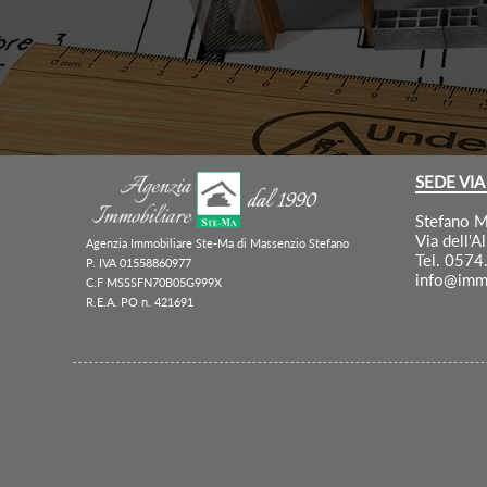
SEDE VIA
Stefano M
Via dell'A
Agenzia Immobiliare Ste-Ma di Massenzio Stefano
Tel. 057
P. IVA 01558860977
info@imm
C.F MSSSFN70B05G999X
R.E.A. PO n. 421691