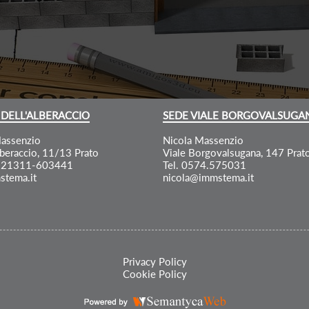
 DELL'ALBERACCIO
SEDE VIALE BORGOVALSUGA
assenzio
Nicola Massenzio
lberaccio, 11/13 Prato
Viale Borgovalsugana, 147 Prat
4.21311-603441
Tel. 0574.575031
stema.it
nicola@immstema.it
Privacy Policy
Cookie Policy